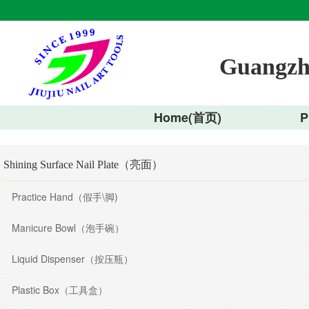
Guangzho
Home(首页)
P
Shining Surface Nail Plate（亮面）
Practice Hand（假手\脚)
Manicure Bowl（泡手碗）
Liquid Dispenser（按压瓶）
Plastic Box（工具盒）