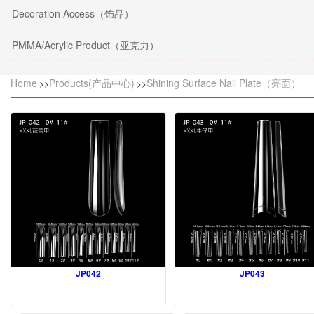
Decoration Access（饰品）
PMMA/Acrylic Product（亚克力）
Home
Products(产品中心)
Shining Surface Nail Plate（亮面）
>>
>>
JP042
JP043