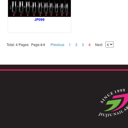
JP099
Total: 4 Pages Page:4/4
Previous
1
2
3
4
Next