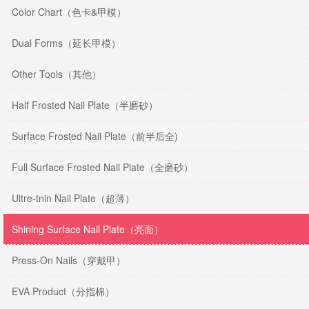
Color Chart（色卡&甲模）
Dual Forms（延长甲模）
Other Tools（其他）
Half Frosted Nail Plate（半磨砂）
Surface Frosted Nail Plate（前半后全)
Full Surface Frosted Nail Plate（全磨砂）
Ultre-tnin Nail Plate（超薄）
Shining Surface Nail Plate（亮面）
Press-On Nails（穿戴甲）
EVA Product（分指棉）